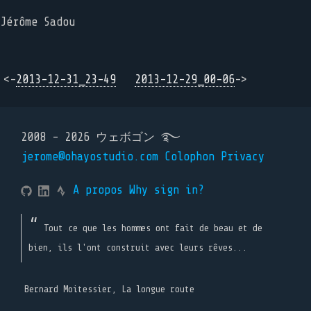
Jérôme Sadou
<-
2013-12-31_23-49
2013-12-29_00-06
->
2008 - 2026 ウェボゴン ࿐
jerome@ohayostudio.com
Colophon
Privacy
A propos
Why sign in?
Tout ce que les hommes ont fait de beau et de
bien, ils l'ont construit avec leurs rêves...
Bernard Moitessier, La longue route