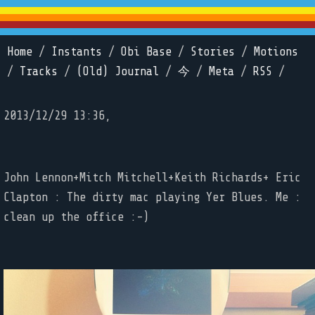
Home
/
Instants
/
Obi Base
/
Stories
/
Motions
/
Tracks
/
(Old) Journal
/
今
/
Meta
/
RSS
/
2013/12/29 13:36,
John Lennon+Mitch Mitchell+Keith Richards+ Eric
Clapton : The dirty mac playing Yer Blues. Me :
clean up the office :-)