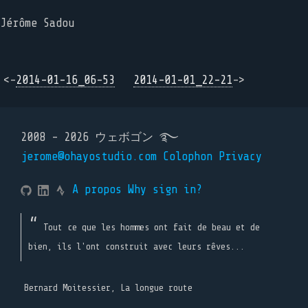
Jérôme Sadou
<-
2014-01-16_06-53
2014-01-01_22-21
->
2008 - 2026 ウェボゴン ࿐
jerome@ohayostudio.com
Colophon
Privacy
A propos
Why sign in?
Tout ce que les hommes ont fait de beau et de
bien, ils l'ont construit avec leurs rêves...
Bernard Moitessier, La longue route