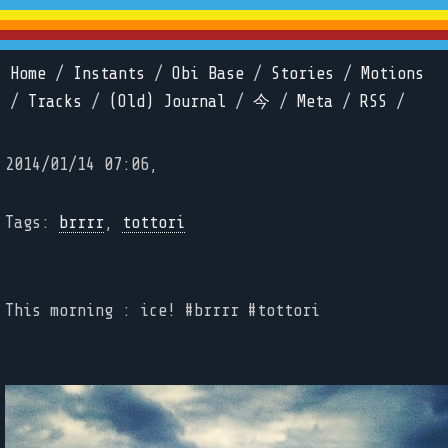
Home
/
Instants
/
Obi Base
/
Stories
/
Motions
/
Tracks
/
(Old) Journal
/
今
/
Meta
/
RSS
/
2014/01/14 07:06,
Tags:
brrrr
,
tottori
This morning : ice! #brrrr #tottori