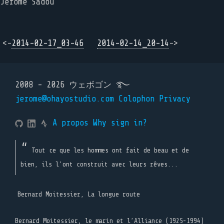
Jérôme Sadou
<-
2014-02-17_03-46
2014-02-14_20-14
->
2008 - 2026 ウェボゴン ࿐
jerome@ohayostudio.com
Colophon
Privacy
A propos
Why sign in?
Tout ce que les hommes ont fait de beau et de
bien, ils l'ont construit avec leurs rêves...
Bernard Moitessier, La longue route
Bernard Moitessier, le marin et l’Alliance (1925-1994)