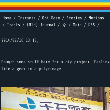
Home
/
Instants
/
Obi Base
/
Stories
/
Motions
/
Tracks
/
(Old) Journal
/
今
/
Meta
/
RSS
/
2014/02/16 13:13,
Bougth some stuff here for a diy project. Feeling
like a geek in a pilgrimage.