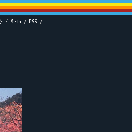
今
/
Meta
/
RSS
/