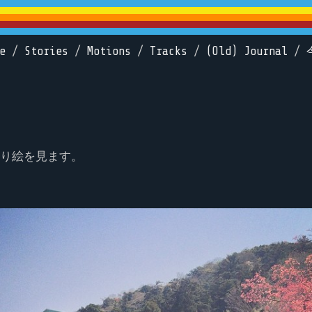
e
/
Stories
/
Motions
/
Tracks
/
(Old) Journal
/
り絵を見ます。