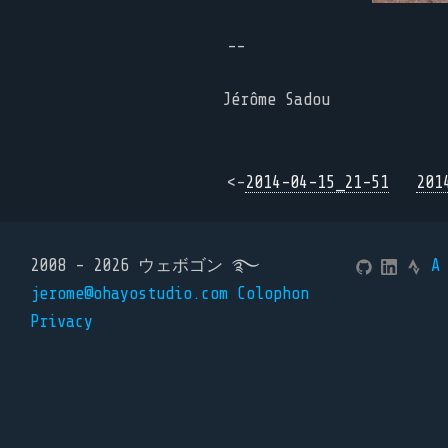
--
Jérôme Sadou
<-
2014-04-15_21-51
201
2008 - 2026 ウェボゴン ࿐
A
jerome@ohayostudio.com
Colophon
Privacy