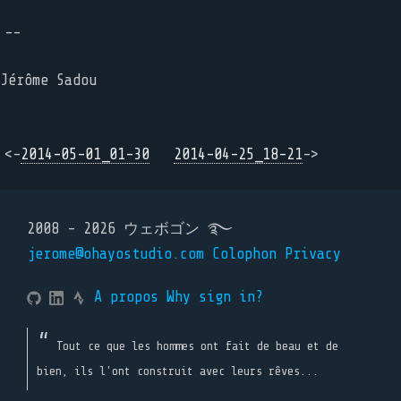
--
Jérôme Sadou
<-
2014-05-01_01-30
2014-04-25_18-21
->
2008 - 2026 ウェボゴン ࿐
jerome@ohayostudio.com
Colophon
Privacy
A propos
Why sign in?
Tout ce que les hommes ont fait de beau et de
bien, ils l'ont construit avec leurs rêves...