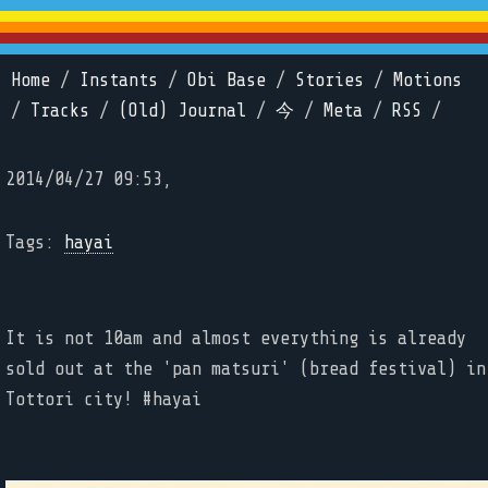
Home
/
Instants
/
Obi Base
/
Stories
/
Motions
/
Tracks
/
(Old) Journal
/
今
/
Meta
/
RSS
/
2014/04/27 09:53,
Tags:
hayai
It is not 10am and almost everything is already
sold out at the 'pan matsuri' (bread festival) in
Tottori city! #hayai