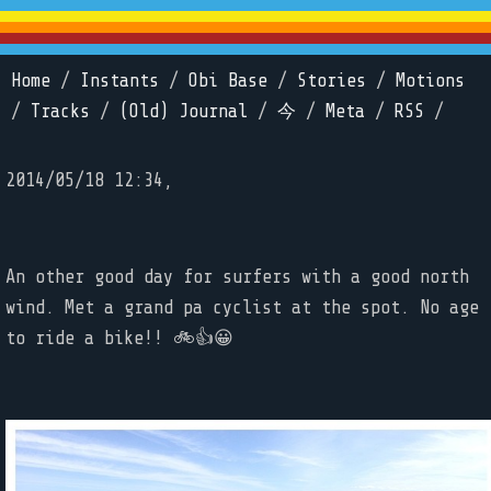
Home
/
Instants
/
Obi Base
/
Stories
/
Motions
/
Tracks
/
(Old) Journal
/
今
/
Meta
/
RSS
/
2014/05/18 12:34,
An other good day for surfers with a good north
wind. Met a grand pa cyclist at the spot. No age
to ride a bike!! 🚲👍😀