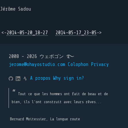
Jérôme Sadou
<-
2014-05-20_18-27
2014-05-17_23-05
->
2008 - 2026 ウェボゴン ࿐
jerome@ohayostudio.com
Colophon
Privacy
A propos
Why sign in?
Tout ce que les hommes ont fait de beau et de
bien, ils l'ont construit avec leurs rêves...
Bernard Moitessier, La longue route