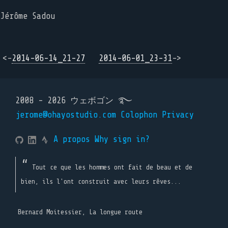
Jérôme Sadou
<-
2014-06-14_21-27
2014-06-01_23-31
->
2008 - 2026 ウェボゴン ࿐
jerome@ohayostudio.com
Colophon
Privacy
A propos
Why sign in?
Tout ce que les hommes ont fait de beau et de
bien, ils l'ont construit avec leurs rêves...
Bernard Moitessier, La longue route