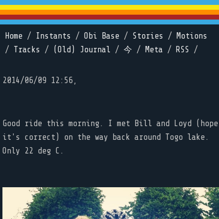
Home
/
Instants
/
Obi Base
/
Stories
/
Motions
/
Tracks
/
(Old) Journal
/
今
/
Meta
/
RSS
/
2014/06/09 12:56,
Good ride this morning. I met Bill and Loyd (hope
it's correct) on the way back around Togo lake.
Only 22 deg C.