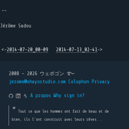
--
Jérôme Sadou
<-
2014-07-20_00-09
2014-07-13_02-41
->
2008 - 2026 ウェボゴン ࿐
jerome@ohayostudio.com
Colophon
Privacy
A propos
Why sign in?
Tout ce que les hommes ont fait de beau et de
bien, ils l'ont construit avec leurs rêves...