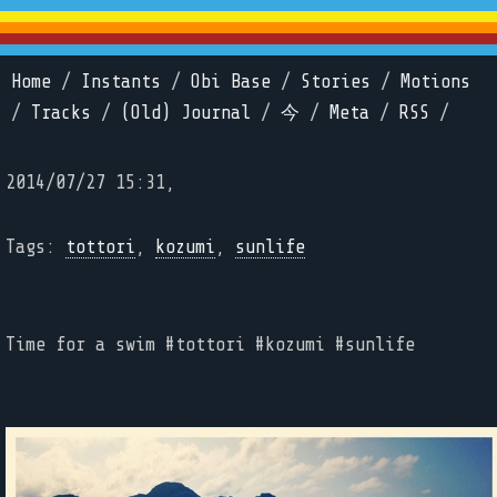
Home
/
Instants
/
Obi Base
/
Stories
/
Motions
/
Tracks
/
(Old) Journal
/
今
/
Meta
/
RSS
/
2014/07/27 15:31,
Tags:
tottori
,
kozumi
,
sunlife
Time for a swim #tottori #kozumi #sunlife