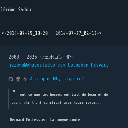
Jérôme Sadou
<-
2014-07-29_19-20
2014-07-27_02-13
->
2008 - 2026 ウェボゴン ࿐
jerome@ohayostudio.com
Colophon
Privacy
A propos
Why sign in?
Tout ce que les hommes ont fait de beau et de
bien, ils l'ont construit avec leurs rêves...
Bernard Moitessier, La longue route