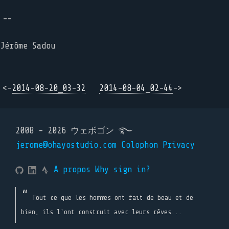
--
Jérôme Sadou
<-
2014-08-20_03-32
2014-08-04_02-44
->
2008 - 2026 ウェボゴン ࿐
jerome@ohayostudio.com
Colophon
Privacy
A propos
Why sign in?
Tout ce que les hommes ont fait de beau et de
bien, ils l'ont construit avec leurs rêves...