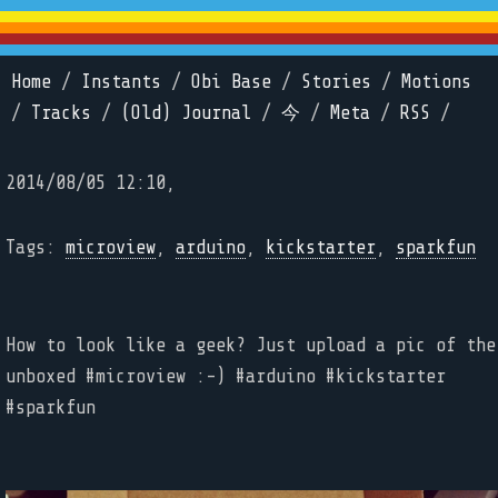
Home
/
Instants
/
Obi Base
/
Stories
/
Motions
/
Tracks
/
(Old) Journal
/
今
/
Meta
/
RSS
/
2014/08/05 12:10,
Tags:
microview
,
arduino
,
kickstarter
,
sparkfun
How to look like a geek? Just upload a pic of the
unboxed #microview :-) #arduino #kickstarter
#sparkfun