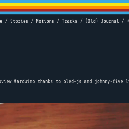
e
/
Stories
/
Motions
/
Tracks
/
(Old) Journal
/
oview #arduino thanks to oled-js and johnny-five l