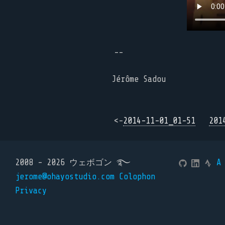
--
Jérôme Sadou
<-
2014-11-01_01-51
201
2008 - 2026 ウェボゴン ࿐
A
jerome@ohayostudio.com
Colophon
Privacy