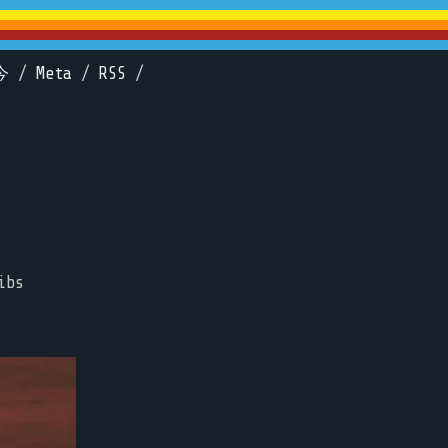
今
/
Meta
/
RSS
/
ibs