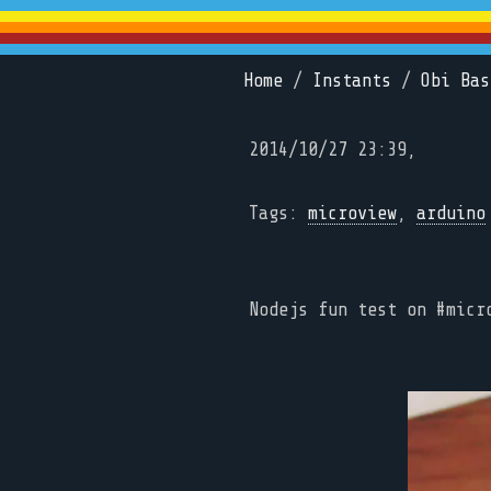
Home
/
Instants
/
Obi Bas
2014/10/27 23:39,
Tags:
microview
,
arduino
Nodejs fun test on #micr