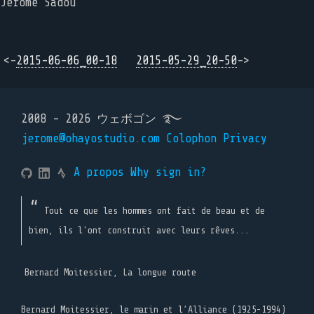
Jérôme Sadou
<-
2015-06-06_00-18
2015-05-29_20-50
->
2008 - 2026 ウェボゴン ࿐
jerome@ohayostudio.com
Colophon
Privacy
A propos
Why sign in?
Tout ce que les hommes ont fait de beau et de
bien, ils l'ont construit avec leurs rêves...
Bernard Moitessier, La longue route
Bernard Moitessier, le marin et l’Alliance (1925-1994)