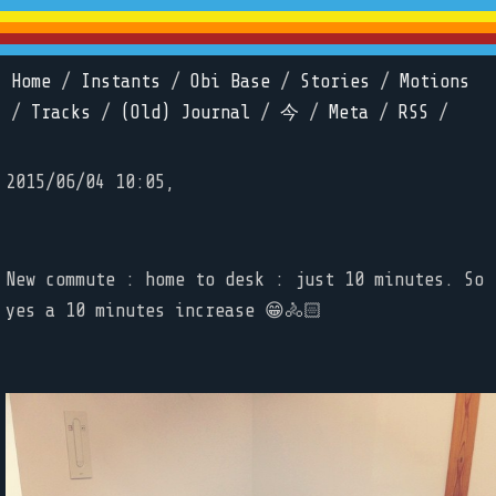
Home
/
Instants
/
Obi Base
/
Stories
/
Motions
/
Tracks
/
(Old) Journal
/
今
/
Meta
/
RSS
/
2015/06/04 10:05,
New commute : home to desk : just 10 minutes. So
yes a 10 minutes increase 😁🚴🏻