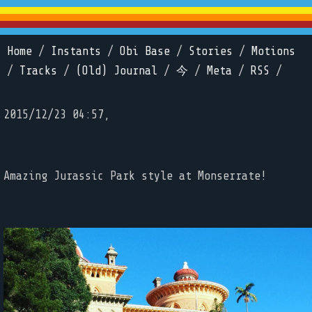
Home
/
Instants
/
Obi Base
/
Stories
/
Motions
/
Tracks
/
(Old) Journal
/
今
/
Meta
/
RSS
/
2015/12/23 04:57,
Amazing Jurassic Park style at Monserrate!