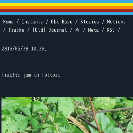
Home
/
Instants
/
Obi Base
/
Stories
/
Motions
/
Tracks
/
(Old) Journal
/
今
/
Meta
/
RSS
/
2016/05/28 10:26,
Traffic jam in Tottori