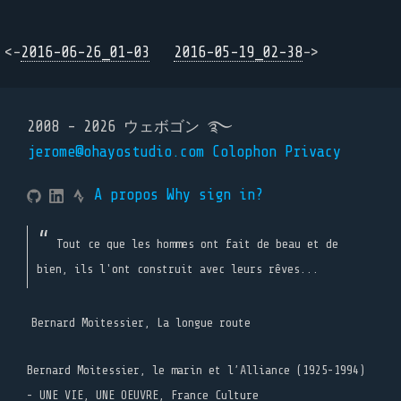
<-
2016-06-26_01-03
2016-05-19_02-38
->
2008 - 2026 ウェボゴン ࿐
jerome@ohayostudio.com
Colophon
Privacy
A propos
Why sign in?
Tout ce que les hommes ont fait de beau et de
bien, ils l'ont construit avec leurs rêves...
Bernard Moitessier, La longue route
Bernard Moitessier, le marin et l’Alliance (1925-1994)
- UNE VIE, UNE OEUVRE, France Culture