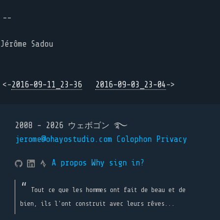
--
Jérôme Sadou
<-
2016-09-11_23-36
2016-09-03_23-04
->
2008 - 2026 ウェボゴン ࿐
jerome@ohayostudio.com
Colophon
Privacy
A propos
Why sign in?
Tout ce que les hommes ont fait de beau et de
bien, ils l'ont construit avec leurs rêves...