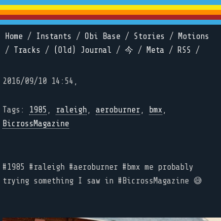
Home
/
Instants
/
Obi Base
/
Stories
/
Motions
/
Tracks
/
(Old) Journal
/
今
/
Meta
/
RSS
/
2016/09/10 14:54,
Tags:
1985
,
raleigh
,
aeroburner
,
bmx
,
BicrossMagazine
#1985 #raleigh #aeroburner #bmx me probably
trying something I saw in #BicrossMagazine 😅