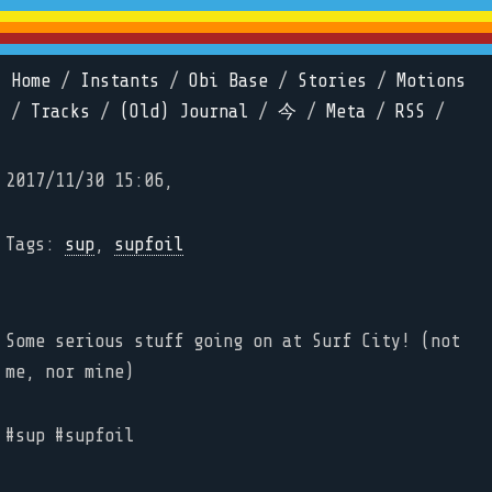
Home
/
Instants
/
Obi Base
/
Stories
/
Motions
/
Tracks
/
(Old) Journal
/
今
/
Meta
/
RSS
/
2017/11/30 15:06,
Tags:
sup
,
supfoil
Some serious stuff going on at Surf City! (not
me, nor mine)
#sup #supfoil