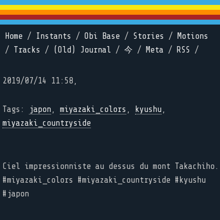
Home
/
Instants
/
Obi Base
/
Stories
/
Motions
/
Tracks
/
(Old) Journal
/
今
/
Meta
/
RSS
/
2019/07/14 11:58,
Tags:
japon
,
miyazaki_colors
,
kyushu
,
miyazaki_countryside
Ciel impressionniste au dessus du mont Takachiho.
#miyazaki_colors #miyazaki_countryside #kyushu
#japon