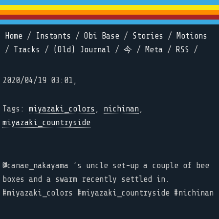
Home
/
Instants
/
Obi Base
/
Stories
/
Motions
/
Tracks
/
(Old) Journal
/
今
/
Meta
/
RSS
/
2020/04/19 03:01,
Tags:
miyazaki_colors
,
nichinan
,
miyazaki_countryside
@canae_nakayama ‘s uncle set-up a couple of bee
boxes and a swarm recently settled in.
#miyazaki_colors #miyazaki_countryside #nichinan