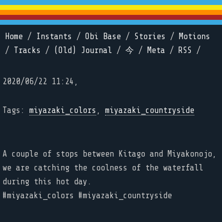
Home
/
Instants
/
Obi Base
/
Stories
/
Motions
/
Tracks
/
(Old) Journal
/
今
/
Meta
/
RSS
/
2020/06/22 11:24,
Tags:
miyazaki_colors
,
miyazaki_countryside
A couple of stops between Kitago and Miyakonojo,
we are catching the coolness of the waterfall
during this hot day.
#miyazaki_colors #miyazaki_countryside