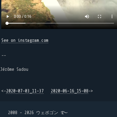
See on instagram.com
--
Jérôme Sadou
<-
2020-07-03_11-37
2020-06-16_15-08
->
2008 - 2026 ウェボゴン ࿐