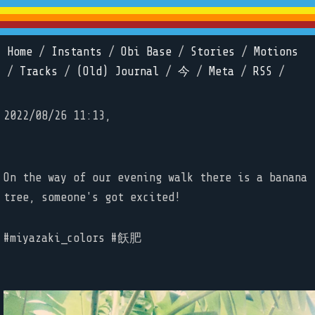
Home
/
Instants
/
Obi Base
/
Stories
/
Motions
/
Tracks
/
(Old) Journal
/
今
/
Meta
/
RSS
/
2022/08/26 11:13,
On the way of our evening walk there is a banana
tree, someone's got excited!
#miyazaki_colors #飫肥