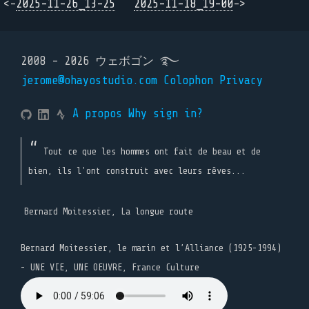
<-
2025-11-26_13-25
2025-11-18_19-00
->
2008 - 2026 ウェボゴン ࿐
jerome@ohayostudio.com
Colophon
Privacy
A propos
Why sign in?
Tout ce que les hommes ont fait de beau et de
bien, ils l'ont construit avec leurs rêves...
Bernard Moitessier, La longue route
Bernard Moitessier, le marin et l’Alliance (1925-1994)
- UNE VIE, UNE OEUVRE, France Culture