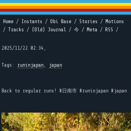
Home
/
Instants
/
Obi Base
/
Stories
/
Motions
/
Tracks
/
(Old) Journal
/
今
/
Meta
/
RSS
/
2025/11/22 02:34,
Tags:
runinjapan
,
japan
Back to regular runs! #日南市 #runinjapan #japan