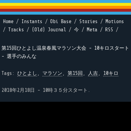
Home
/
Instants
/
Obi Base
/
Stories
/
Motions
/
Tracks
/
(Old) Journal
/
今
/
Meta
/
RSS
/
第15回ひとよし温泉春風マラソン大会 - 10キロスタート
- 選手のみんな
Tags:
ひとよし
,
マラソン
,
第15回
,
人吉
,
10キロ
2018年2月18日 - 10時３５分スタート.