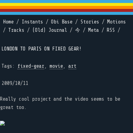
Home
/
Instants
/
Obi Base
/
Stories
/
Motions
/
Tracks
/
(Old) Journal
/
今
/
Meta
/
RSS
/
LONDON TO PARIS ON FIXED GEAR!
Tags:
fixed-gear
,
movie
,
art
2009/10/11
Really cool project and the video seems to be
great too.