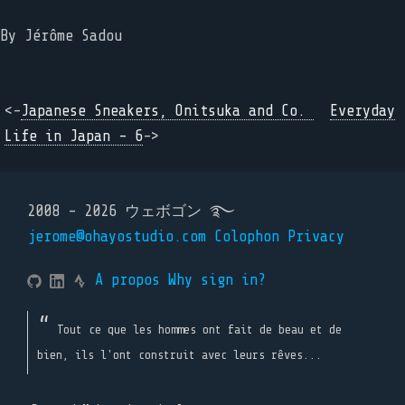
By
Jérôme Sadou
<-
Japanese Sneakers, Onitsuka and Co.
Everyday
Life in Japan - 6
->
2008 - 2026 ウェボゴン ࿐
jerome@ohayostudio.com
Colophon
Privacy
A propos
Why sign in?
Tout ce que les hommes ont fait de beau et de
bien, ils l'ont construit avec leurs rêves...