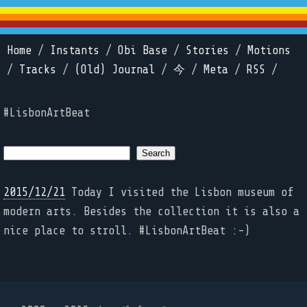
Home
/
Instants
/
Obi Base
/
Stories
/
Motions
/
Tracks
/
(Old) Journal
/
今
/
Meta
/
RSS
/
#LisbonArtBeat
2015/12/21
Today I visited the Lisbon museum of
modern arts. Besides the collection it is also a
nice place to stroll. #LisbonArtBeat :-)