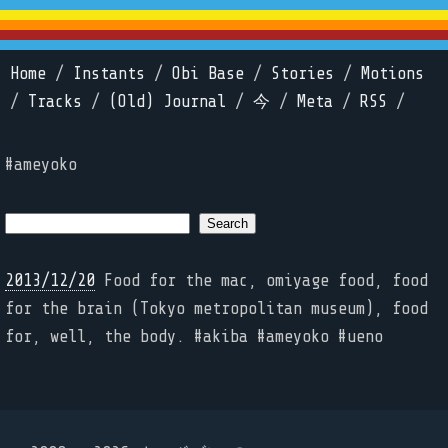
Home
/
Instants
/
Obi Base
/
Stories
/
Motions
/
Tracks
/
(Old) Journal
/
今
/
Meta
/
RSS
/
#ameyoko
2013/12/20
Food for the mac, omiyage food, food
for the brain (Tokyo metropolitan museum), food
for, well, the body. #akiba #ameyoko #ueno