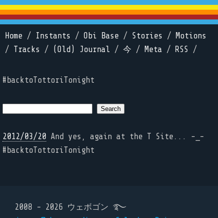
Home
/
Instants
/
Obi Base
/
Stories
/
Motions
/
Tracks
/
(Old) Journal
/
今
/
Meta
/
RSS
/
#backtoTottoriTonight
2012/03/20
And yes, again at the T Site... -_-
#backtoTottoriTonight
2008 - 2026 ウェボゴン ࿐