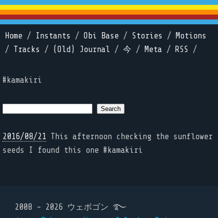
Home
/
Instants
/
Obi Base
/
Stories
/
Motions
/
Tracks
/
(Old) Journal
/
今
/
Meta
/
RSS
/
#kamakiri
2016/08/21
This afternoon checking the sunflower
seeds I found this one #kamakiri
2008 - 2026 ウェボゴン ࿐