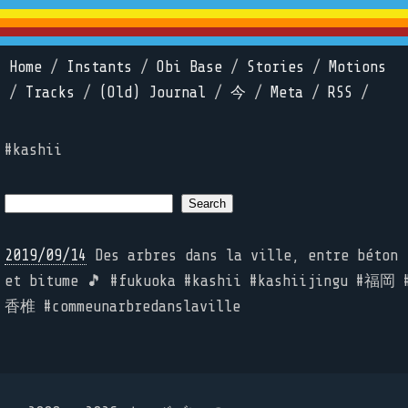
Home
/
Instants
/
Obi Base
/
Stories
/
Motions
/
Tracks
/
(Old) Journal
/
今
/
Meta
/
RSS
/
#kashii
2019/09/14
Des arbres dans la ville, entre béton
et bitume 🎵 #fukuoka #kashii #kashiijingu #福岡 
香椎 #commeunarbredanslaville