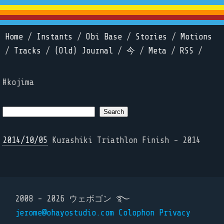
Home
/
Instants
/
Obi Base
/
Stories
/
Motions
/
Tracks
/
(Old) Journal
/
今
/
Meta
/
RSS
/
#kojima
2014/10/05
Kurashiki Triathlon Finish - 2014
2008 - 2026 ウェボゴン ࿐
jerome@ohayostudio.com
Colophon
Privacy