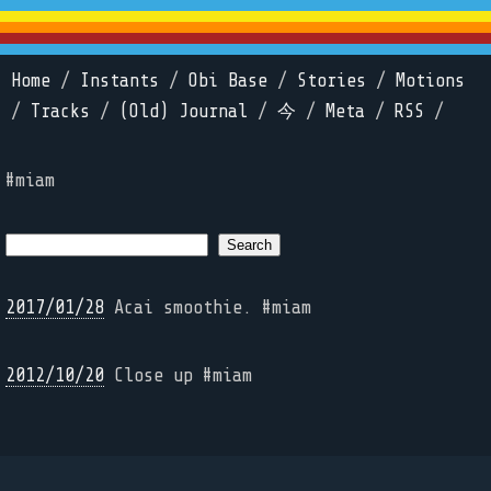
Home
/
Instants
/
Obi Base
/
Stories
/
Motions
/
Tracks
/
(Old) Journal
/
今
/
Meta
/
RSS
/
#miam
2017/01/28
Acai smoothie. #miam
2012/10/20
Close up #miam