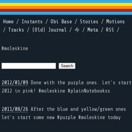
Home
/
Instants
/
Obi Base
/
Stories
/
Motions
/
Tracks
/
(Old) Journal
/
今
/
Meta
/
RSS
/
#moleskine
2012/01/09
Done with the purple ones. Let's start
2012 in pink! #moleskine #plainNotebookss
2011/08/26
After the blue and yellow/green ones
let's start some new #purple #moleskine today