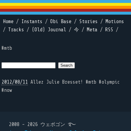
Home
/
Instants
/
Obi Base
/
Stories
/
Motions
/
Tracks
/
(Old) Journal
/
今
/
Meta
/
RSS
/
#mtb
2012/08/11
Allez Julie Bresset! #mtb #olympic
#now
2008 - 2026 ウェボゴン ࿐