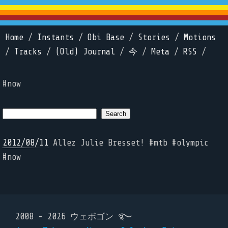
Home
/
Instants
/
Obi Base
/
Stories
/
Motions
/
Tracks
/
(Old) Journal
/
今
/
Meta
/
RSS
/
#now
2012/08/11
Allez Julie Bresset! #mtb #olympic
#now
2008 - 2026 ウェボゴン ࿐