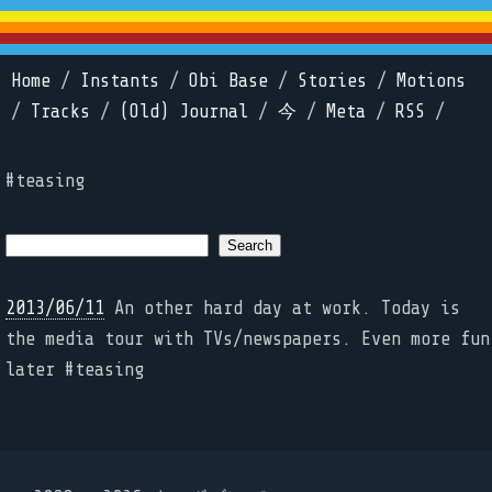
Home
/
Instants
/
Obi Base
/
Stories
/
Motions
/
Tracks
/
(Old) Journal
/
今
/
Meta
/
RSS
/
#teasing
2013/06/11
An other hard day at work. Today is
the media tour with TVs/newspapers. Even more fun
later #teasing