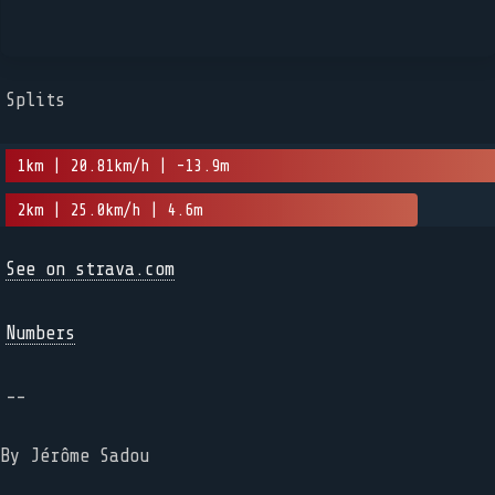
Splits
1km | 20.81km/h | -13.9m
2km | 25.0km/h | 4.6m
See on strava.com
Numbers
--
By Jérôme Sadou