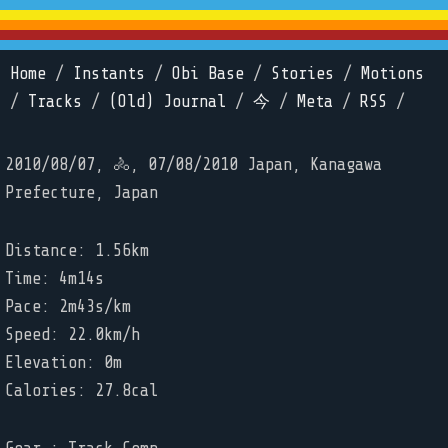
Home
/
Instants
/
Obi Base
/
Stories
/
Motions
/
Tracks
/
(Old) Journal
/
今
/
Meta
/
RSS
/
2010/08/07, 🚴, 07/08/2010 Japan, Kanagawa
Prefecture, Japan
Distance: 1.56km
Time: 4m14s
Pace: 2m43s/km
Speed: 22.0km/h
Elevation: 0m
Calories: 27.8cal