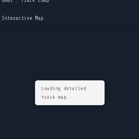
Gear : Track Comp
Interactive Map
Loading detailed
track map...