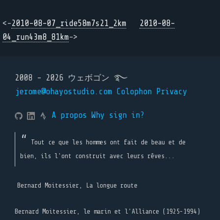
<-
2010-08-07_ride58m7s21_2km
2010-08-
04_run43m8_81km
->
2008 - 2026 ウェボゴン ࿐
jerome@ohayostudio.com
Colophon
Privacy
A propos
Why sign in?
Tout ce que les hommes ont fait de beau et de
bien, ils l'ont construit avec leurs rêves...
Bernard Moitessier, La longue route
Bernard Moitessier, le marin et l’Alliance (1925-1994)