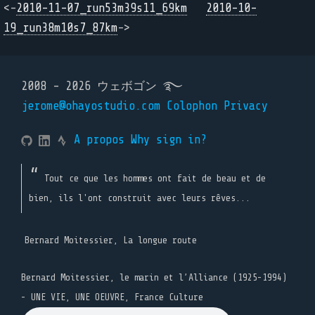
<-
2010-11-07_run53m39s11_69km
2010-10-
19_run38m10s7_87km
->
2008 - 2026 ウェボゴン ࿐
jerome@ohayostudio.com
Colophon
Privacy
A propos
Why sign in?
Tout ce que les hommes ont fait de beau et de
bien, ils l'ont construit avec leurs rêves...
Bernard Moitessier, La longue route
Bernard Moitessier, le marin et l’Alliance (1925-1994)
- UNE VIE, UNE OEUVRE, France Culture