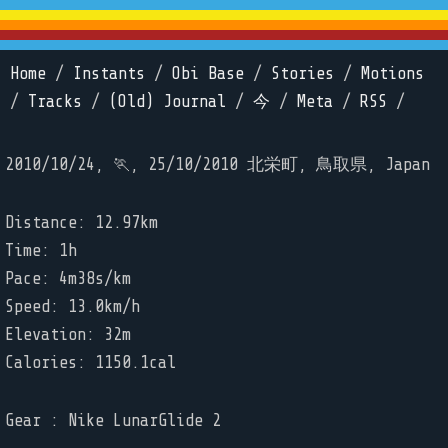
Home
/
Instants
/
Obi Base
/
Stories
/
Motions
/
Tracks
/
(Old) Journal
/
今
/
Meta
/
RSS
/
2010/10/24, 🏃, 25/10/2010 北栄町, 鳥取県, Japan
Distance: 12.97km
Time: 1h
Pace: 4m38s/km
Speed: 13.0km/h
Elevation: 32m
Calories: 1150.1cal
Gear : Nike LunarGlide 2