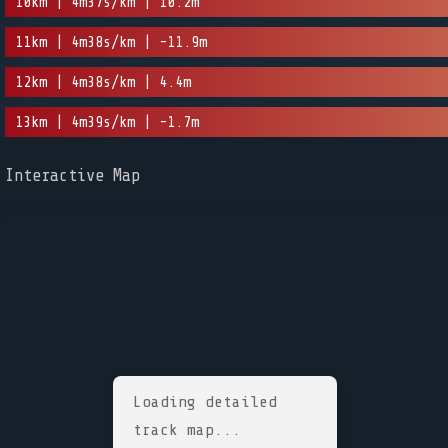
10km | 4m37s/km | 10.2m
11km | 4m38s/km | -11.9m
12km | 4m38s/km | 4.4m
13km | 4m39s/km | -1.7m
Interactive Map
Loading detailed
track map...