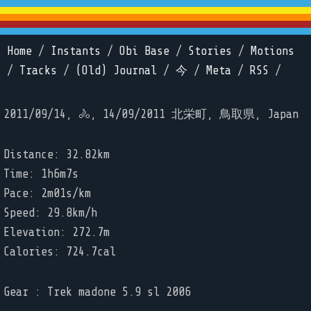
Home
/
Instants
/
Obi Base
/
Stories
/
Motions
/
Tracks
/
(Old) Journal
/
今
/
Meta
/
RSS
/
2011/09/14, 🚴, 14/09/2011 北栄町, 鳥取県, Japan
Distance: 32.82km
Time: 1h6m7s
Pace: 2m01s/km
Speed: 29.8km/h
Elevation: 272.7m
Calories: 724.7cal
Gear : Trek madone 5.9 sl 2006