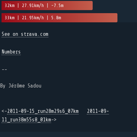
32km | 27.91km/h | -7.5m
33km | 21.95km/h | 5.8m
See on strava.com
Numbers
--
By Jérôme Sadou
<-
2011-09-15_run28m29s6_07km
2011-09-
11_run38m55s8_01km
->