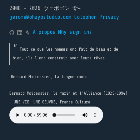
2008 - 2026 ウェボゴン ࿐
jerome@ohayostudio.com
Colophon
Privacy
A propos
Why sign in?
Tout ce que les hommes ont fait de beau et de
bien, ils l'ont construit avec leurs rêves...
Bernard Moitessier, La longue route
Bernard Moitessier, le marin et l’Alliance (1925-1994)
- UNE VIE, UNE OEUVRE, France Culture