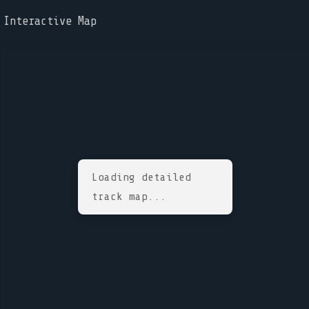
Interactive Map
Loading detailed
track map...