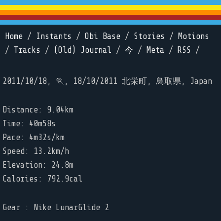
Home
/
Instants
/
Obi Base
/
Stories
/
Motions
/
Tracks
/
(Old) Journal
/
今
/
Meta
/
RSS
/
2011/10/18, 🏃, 18/10/2011 北栄町, 鳥取県, Japan
Distance: 9.04km
Time: 40m58s
Pace: 4m32s/km
Speed: 13.2km/h
Elevation: 24.8m
Calories: 792.9cal
Gear : Nike LunarGlide 2