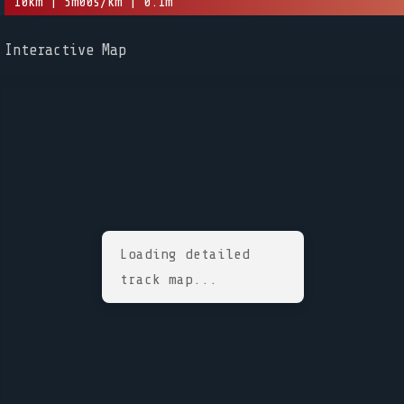
10km | 5m00s/km | 0.1m
Interactive Map
Loading detailed
track map...