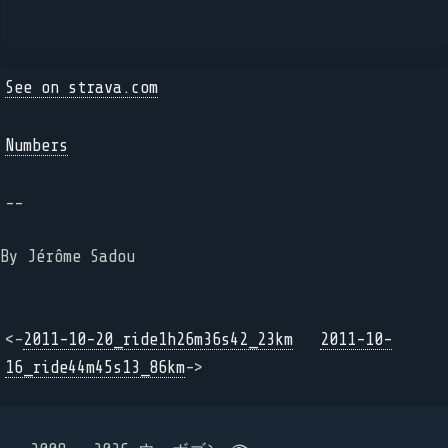
See on strava.com
Numbers
--
By Jérôme Sadou
<-
2011-10-20_ride1h26m36s42_23km
2011-10-
16_ride44m45s13_86km
->