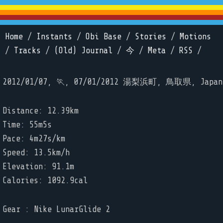
Home
/
Instants
/
Obi Base
/
Stories
/
Motions
/
Tracks
/
(Old) Journal
/
今
/
Meta
/
RSS
/
2012/01/07, 🏃, 07/01/2012 湯梨浜町, 鳥取県, Japan
Distance: 12.39km
Time: 55m5s
Pace: 4m27s/km
Speed: 13.5km/h
Elevation: 91.1m
Calories: 1092.9cal
Gear : Nike LunarGlide 2