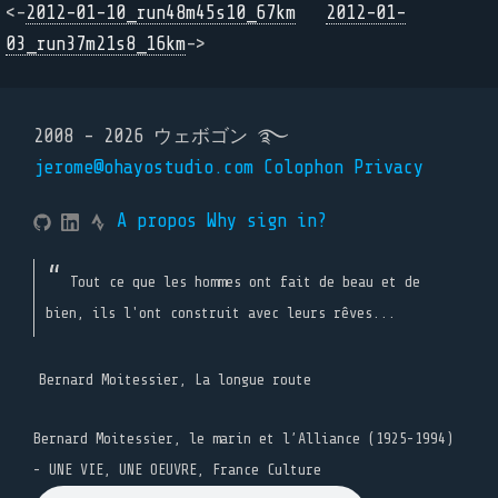
<-
2012-01-10_run48m45s10_67km
2012-01-
03_run37m21s8_16km
->
2008 - 2026 ウェボゴン ࿐
jerome@ohayostudio.com
Colophon
Privacy
A propos
Why sign in?
Tout ce que les hommes ont fait de beau et de
bien, ils l'ont construit avec leurs rêves...
Bernard Moitessier, La longue route
Bernard Moitessier, le marin et l’Alliance (1925-1994)
- UNE VIE, UNE OEUVRE, France Culture