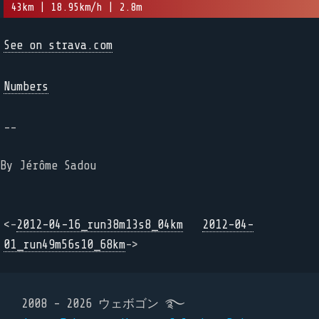
43km | 18.95km/h | 2.8m
See on strava.com
Numbers
--
By Jérôme Sadou
<-
2012-04-16_run38m13s8_04km
2012-04-
01_run49m56s10_68km
->
2008 - 2026 ウェボゴン ࿐