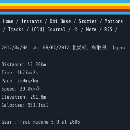
Home
/
Instants
/
Obi Base
/
Stories
/
Motions
/
Tracks
/
(Old) Journal
/
今
/
Meta
/
RSS
/
2012/04/08, 🚴, 08/04/2012 北栄町, 鳥取県, Japan
Distance: 42.38km
Time: 1h27m42s
Pace: 2m04s/km
Speed: 29.0km/h
Elevation: 291.8m
Calories: 953.1cal
Gear : Trek madone 5.9 sl 2006