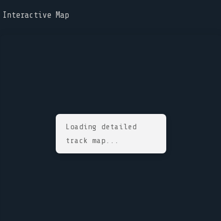
Interactive Map
Loading detailed
track map...