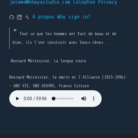
jerome@ohayostudio.com
Colophon
Privacy
A propos
Why sign in?
Tout ce que les hommes ont fait de beau et de
bien, ils l'ont construit avec leurs rêves...
Bernard Moitessier, La longue route
Bernard Moitessier, le marin et l’Alliance (1925-1994)
- UNE VIE, UNE OEUVRE, France Culture