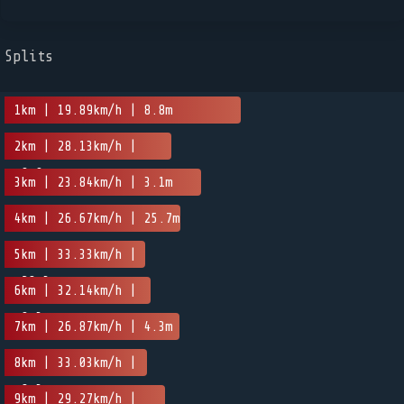
Splits
1km | 19.89km/h | 8.8m
2km | 28.13km/h |
-9.9m
3km | 23.84km/h | 3.1m
4km | 26.67km/h | 25.7m
5km | 33.33km/h |
-28.3m
6km | 32.14km/h |
-0.3m
7km | 26.87km/h | 4.3m
8km | 33.03km/h |
-8.3m
9km | 29.27km/h |