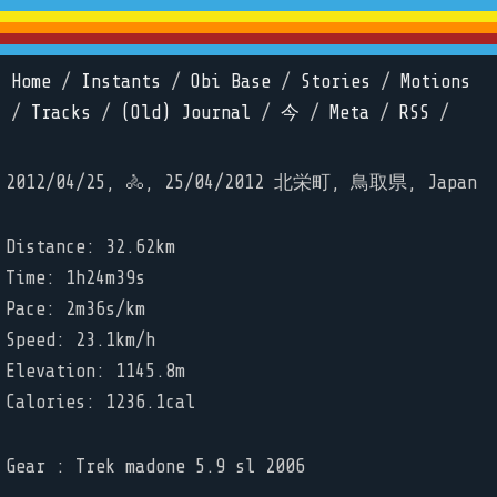
Home
/
Instants
/
Obi Base
/
Stories
/
Motions
/
Tracks
/
(Old) Journal
/
今
/
Meta
/
RSS
/
2012/04/25, 🚴, 25/04/2012 北栄町, 鳥取県, Japan
Distance: 32.62km
Time: 1h24m39s
Pace: 2m36s/km
Speed: 23.1km/h
Elevation: 1145.8m
Calories: 1236.1cal
Gear : Trek madone 5.9 sl 2006