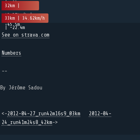
| -91m
32km |
43.37km/h |
33km | 34.62km/h
-45.5m
| -22.4m
See on strava.com
Numbers
--
By Jérôme Sadou
<-
2012-04-27_run42m16s9_03km
2012-04-
24_run41m24s8_42km
->