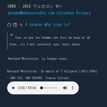
2008 - 2026 ウェボゴン ࿐
jerome@ohayostudio.com
Colophon
Privacy
A propos
Why sign in?
Tout ce que les hommes ont fait de beau et de
bien, ils l'ont construit avec leurs rêves...
Bernard Moitessier, La longue route
Bernard Moitessier, le marin et l’Alliance (1925-1994)
- UNE VIE, UNE OEUVRE, France Culture