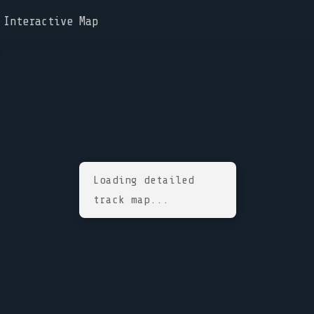
Interactive Map
Loading detailed
track map...