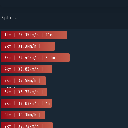
Splits
1km | 25.35km/h | 11m
2km | 31.3km/h |
-12.3m
3km | 24.49km/h | 3.1m
4km | 33.03km/h |
25.8m
5km | 37.5km/h |
-28.4m
6km | 36.73km/h |
0.2m
7km | 33.03km/h | 4m
8km | 38.3km/h |
-7.8m
9km | 32.73km/h |