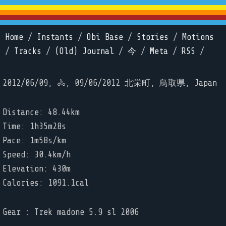
Home
/
Instants
/
Obi Base
/
Stories
/
Motions
/
Tracks
/
(Old) Journal
/
今
/
Meta
/
RSS
/
2012/06/09, 🚴, 09/06/2012 北栄町, 鳥取県, Japan
Distance: 48.44km
Time: 1h35m28s
Pace: 1m58s/km
Speed: 30.4km/h
Elevation: 430m
Calories: 1091.1cal
Gear : Trek madone 5.9 sl 2006