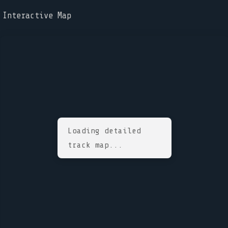
Interactive Map
Loading detailed
track map...