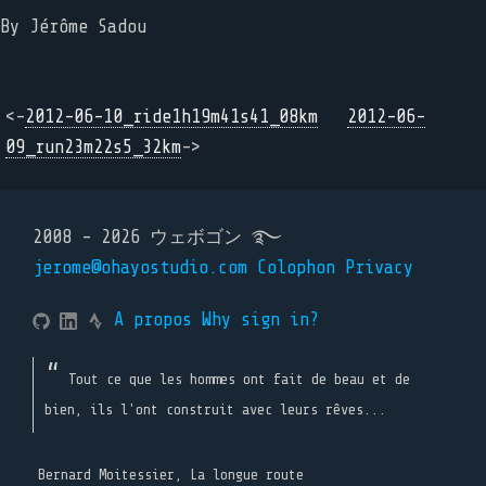
By Jérôme Sadou
<-
2012-06-10_ride1h19m41s41_08km
2012-06-
09_run23m22s5_32km
->
2008 - 2026 ウェボゴン ࿐
jerome@ohayostudio.com
Colophon
Privacy
A propos
Why sign in?
Tout ce que les hommes ont fait de beau et de
bien, ils l'ont construit avec leurs rêves...
Bernard Moitessier, La longue route