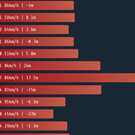
1.86km/h | -3m
1.58km/h | 0.1m
3.64km/h | 2.6m
1.86km/h | -0.7m
0.51km/h | 5.8m
5.0km/h | 24m
7.06km/h | 37.5m
4.83km/h | -35m
4.95km/h | -6.3m
0.45km/h | -27m
4.29km/h | -1.3m