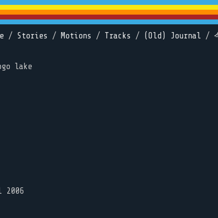
e
/
Stories
/
Motions
/
Tracks
/
(Old) Journal
/
ogo lake
l 2006