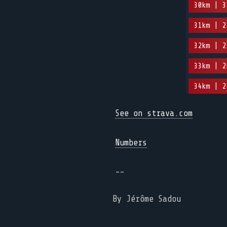
30km | 3
31km | 2
32km | 2
33km | 2
34km | 2
See on strava.com
Numbers
--
By Jérôme Sadou