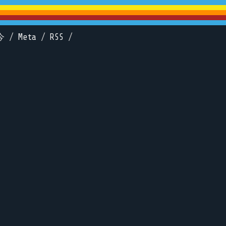
今
/
Meta
/
RSS
/