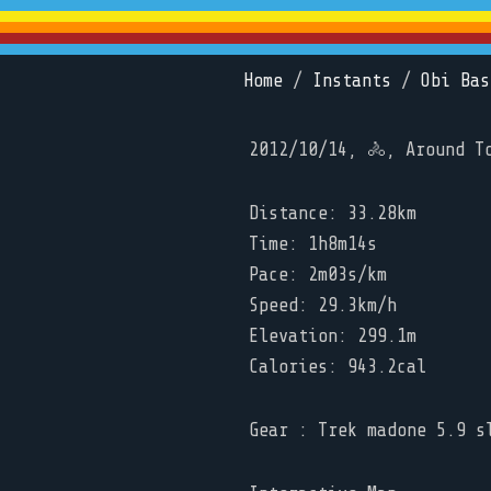
Home
/
Instants
/
Obi Bas
2012/10/14, 🚴, Around T
Distance: 33.28km
Time: 1h8m14s
Pace: 2m03s/km
Speed: 29.3km/h
Elevation: 299.1m
Calories: 943.2cal
Gear : Trek madone 5.9 s