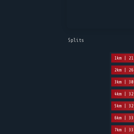
Splits
1km | 21
2km | 26
3km | 30
4km | 32
5km | 32
6km | 33
7km | 33