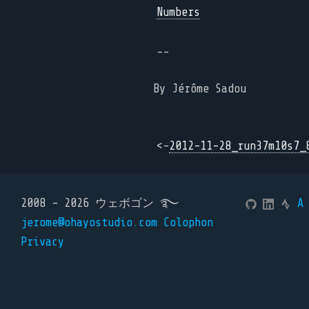
Numbers
--
By Jérôme Sadou
<-
2012-11-28_run37m10s7_
2008 - 2026 ウェボゴン ࿐
A
jerome@ohayostudio.com
Colophon
Privacy