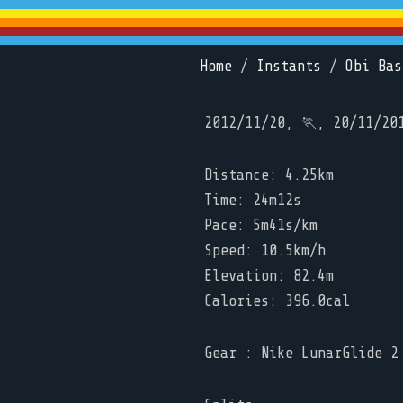
Home
/
Instants
/
Obi Bas
2012/11/20, 🏃, 20/11/20
Distance: 4.25km
Time: 24m12s
Pace: 5m41s/km
Speed: 10.5km/h
Elevation: 82.4m
Calories: 396.0cal
Gear : Nike LunarGlide 2