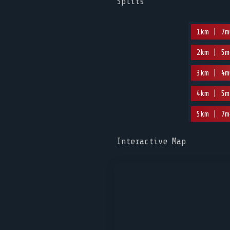
Splits
1km | 7m
2km | 5m
3km | 4m
4km | 5m
5km | 7m
Interactive Map