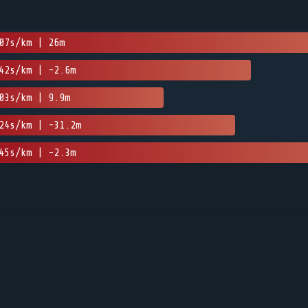
07s/km | 26m
42s/km | -2.6m
03s/km | 9.9m
24s/km | -31.2m
45s/km | -2.3m