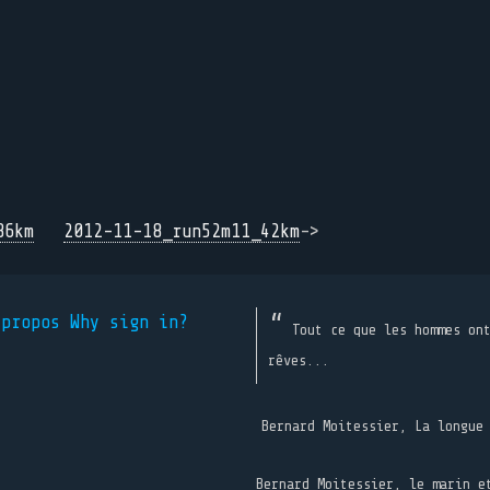
86km
2012-11-18_run52m11_42km
->
 propos
Why sign in?
Tout ce que les hommes on
rêves...
Bernard Moitessier, La longue
Bernard Moitessier, le marin e