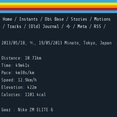
Home
/
Instants
/
Obi Base
/
Stories
/
Motions
/
Tracks
/
(Old) Journal
/
今
/
Meta
/
RSS
/
2013/05/18, 🏃, 19/05/2013 Minato, Tokyo, Japan
Distance: 10.71km
Time: 49m41s
Pace: 4m38s/km
Speed: 12.9km/h
Elevation: 422m
Calories: 1101.4cal
Gear : Nike ZM ELITE 6