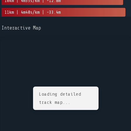
10km | 4m35s/km | -12.8m
11km | 4m40s/km | -33.4m
Interactive Map
Loading detailed
track map...