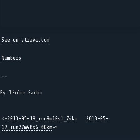
See on strava.com
Numbers
--
By Jérôme Sadou
<-
2013-05-19_run9m10s1_74km
2013-05-
17_run27m40s6_06km
->