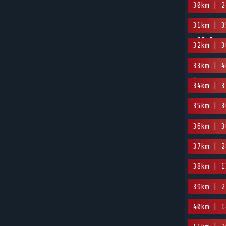
30km | 2
31km | 3
-66.7m
32km | 3
-8.6m
33km | 4
| -52.9m
34km | 3
-4.9m
35km | 3
36km | 3
37km | 2
38km | 1
39km | 2
40km | 1