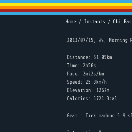
Home
/
Instants
/
Obi Bas
2013/07/15, 🚴, Morning 
Distance: 51.05km
Time: 2h58s
Pace: 2m22s/km
Speed: 25.3km/h
Elevation: 1262m
Calories: 1721.3cal
Gear : Trek madone 5.9 s