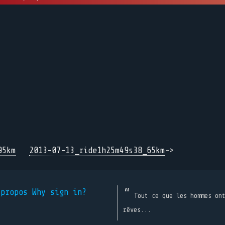
95km
2013-07-13_ride1h25m49s38_65km
->
 propos
Why sign in?
Tout ce que les hommes on
rêves...