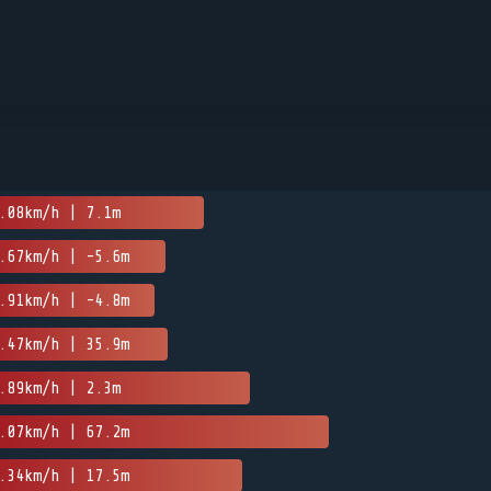
.08km/h | 7.1m
.67km/h | -5.6m
.91km/h | -4.8m
.47km/h | 35.9m
.89km/h | 2.3m
.07km/h | 67.2m
.34km/h | 17.5m