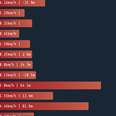
4.16km/h | -25.9m
5.29km/h |
0.25km/h |
0.45km/h
1.58km/h |
0.25km/h | 2.6m
0.0km/h | 24.7m
8.13km/h | -18.5m
3.0km/h | 64.1m
1.56km/h | 12.4m
4.46km/h | 81.6m