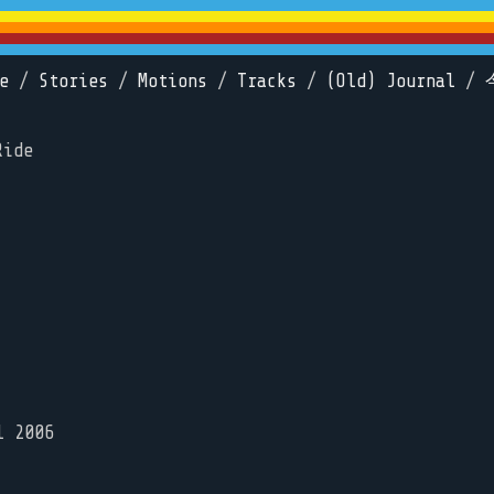
e
/
Stories
/
Motions
/
Tracks
/
(Old) Journal
/
Ride
l 2006