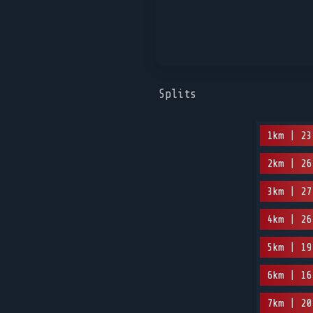
Splits
1km | 23
2km | 26
3km | 27
4km | 26
5km | 19
6km | 16
7km | 20