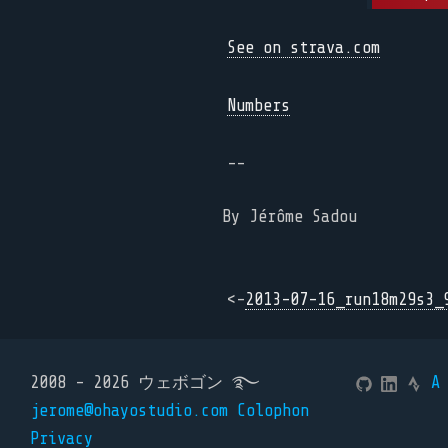
See on strava.com
Numbers
--
By Jérôme Sadou
<-
2013-07-16_run18m29s3_
2008 - 2026 ウェボゴン ࿐
A
jerome@ohayostudio.com
Colophon
Privacy