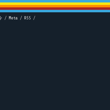
今
/
Meta
/
RSS
/