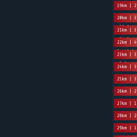
19km | 2
20km | 3
-39.6m
21km | 3
-34.8m
22km | 4
| -42.3m
23km | 3
-5.9m
24km | 3
25km | 3
26km | 2
27km | 1
28km | 2
29km | 1