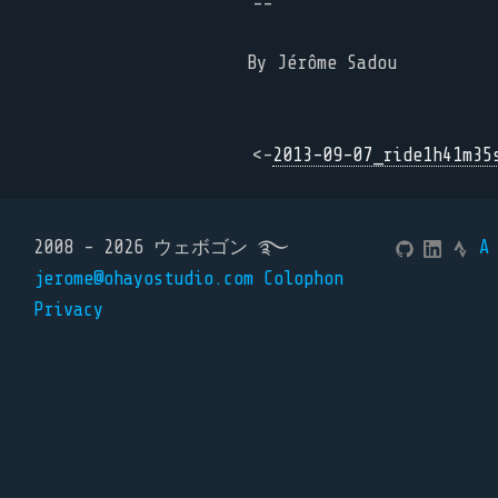
--
By Jérôme Sadou
<-
2013-09-07_ride1h41m35
2008 - 2026 ウェボゴン ࿐
A
jerome@ohayostudio.com
Colophon
Privacy