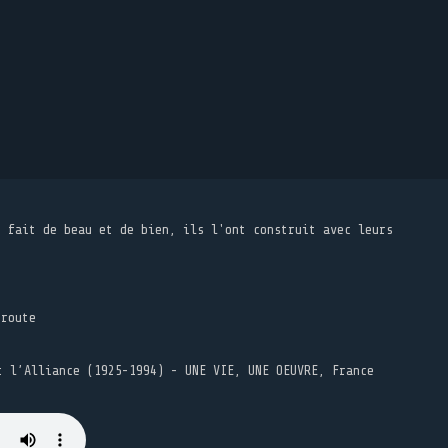
t fait de beau et de bien, ils l'ont construit avec leurs
 route
t l’Alliance (1925-1994) - UNE VIE, UNE OEUVRE, France