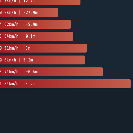
1.3km/h | 12.7m
0.0km/h | -27.9m
4.62km/h | -5.9m
3.64km/h | 0.1m
9.51km/h | 3m
0.0km/h | 5.2m
5.71km/h | -6.4m
1.05km/h | 3.2m