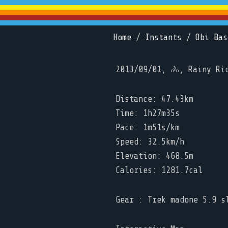
Home
/
Instants
/
Obi Bas
2013/09/01, 🚴, Rainy Ri
Distance: 47.43km
Time: 1h27m35s
Pace: 1m51s/km
Speed: 32.5km/h
Elevation: 468.5m
Calories: 1281.7cal
Gear : Trek madone 5.9 s