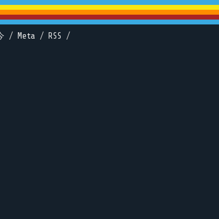
今
/
Meta
/
RSS
/