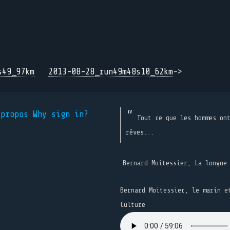
s49_97km
2013-08-28_run49m48s10_62km
->
 propos
Why sign in?
Tout ce que les hommes on
rêves...
Bernard Moitessier, La longue
Bernard Moitessier, le marin e
Culture