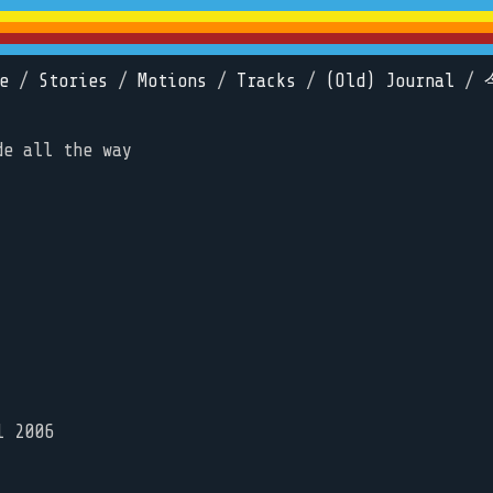
e
/
Stories
/
Motions
/
Tracks
/
(Old) Journal
/
de all the way
l 2006