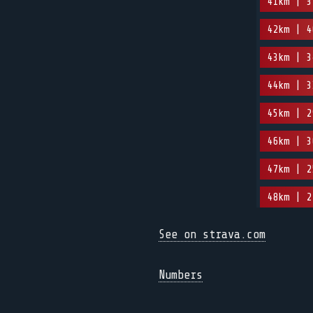
41km | 3
42km | 4
43km | 3
44km | 3
45km | 2
46km | 3
47km | 2
48km | 2
See on strava.com
Numbers