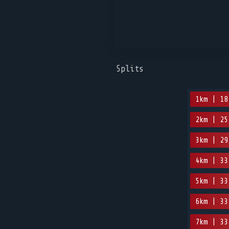
Splits
1km | 18
2km | 25
3km | 29
4km | 33
5km | 33
6km | 33
7km | 33