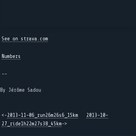
See on strava.com
Numbers
--
By Jérôme Sadou
<-
2013-11-06_run26m26s6_15km
2013-10-
27_ride1h22m27s38_45km
->