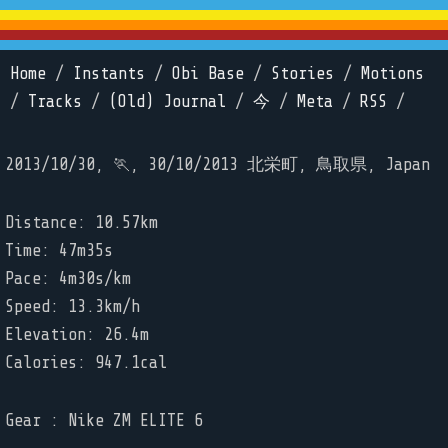
Home
/
Instants
/
Obi Base
/
Stories
/
Motions
/
Tracks
/
(Old) Journal
/
今
/
Meta
/
RSS
/
2013/10/30, 🏃, 30/10/2013 北栄町, 鳥取県, Japan
Distance: 10.57km
Time: 47m35s
Pace: 4m30s/km
Speed: 13.3km/h
Elevation: 26.4m
Calories: 947.1cal
Gear : Nike ZM ELITE 6