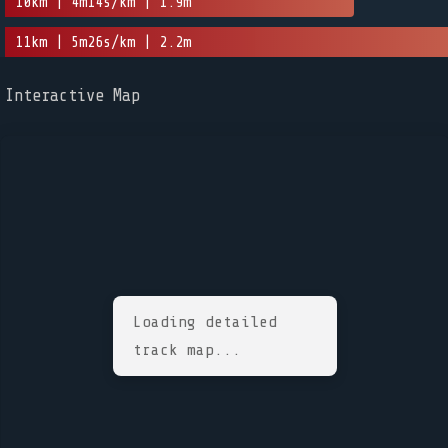
10km | 4m14s/km | 1.9m
11km | 5m26s/km | 2.2m
Interactive Map
Loading detailed
track map...