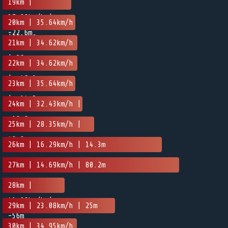
19km |
37.89km/h |
20km | 35.64km/h
-22.6m
| -19.6m
21km | 34.62km/h
| 26m
22km | 34.62km/h
| -46.1m
23km | 35.64km/h
| -14.5m
24km | 32.43km/h |
-10.8m
25km | 28.35km/h |
48.9m
26km | 16.29km/h | 14.3m
27km | 14.69km/h | 80.2m
28km |
41.86km/h |
29km | 23.08km/h | 25m
-56m
30km | 34.95km/h