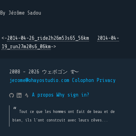
By Jérôme Sadou
<-
2014-04-26_ride2h26m53s65_56km
2014-04-
19_run27m20s6_06km
->
2008 - 2026 ウェボゴン ࿐
jerome@ohayostudio.com
Colophon
Privacy
A propos
Why sign in?
Tout ce que les hommes ont fait de beau et de
bien, ils l'ont construit avec leurs rêves...