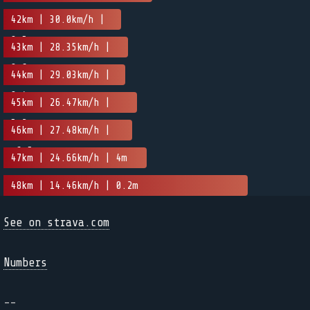
42km | 30.0km/h |
0.5m
43km | 28.35km/h |
0.6m
44km | 29.03km/h |
0.4m
45km | 26.47km/h |
5.2m
46km | 27.48km/h |
-6.5m
47km | 24.66km/h | 4m
48km | 14.46km/h | 0.2m
See on strava.com
Numbers
--