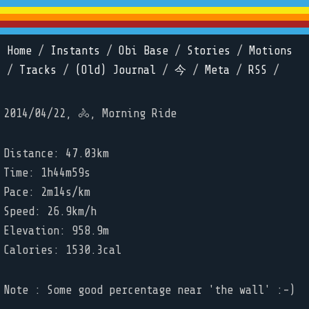
Home
/
Instants
/
Obi Base
/
Stories
/
Motions
/
Tracks
/
(Old) Journal
/
今
/
Meta
/
RSS
/
2014/04/22, 🚴, Morning Ride
Distance: 47.03km
Time: 1h44m59s
Pace: 2m14s/km
Speed: 26.9km/h
Elevation: 958.9m
Calories: 1530.3cal