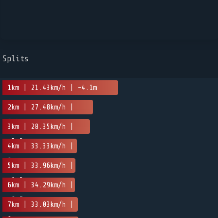
Splits
1km | 21.43km/h | -4.1m
2km | 27.48km/h |
6.4m
3km | 28.35km/h |
-5.2m
4km | 33.33km/h |
0m
5km | 33.96km/h |
-1.2m
6km | 34.29km/h |
-0.7m
7km | 33.03km/h |