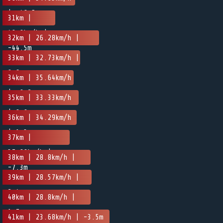
| -48.5m
31km |
48.0km/h |
32km | 26.28km/h |
-44.5m
-15.3m
33km | 32.73km/h |
0.6m
34km | 35.64km/h
| -9.2m
35km | 33.33km/h
| 8.9m
36km | 34.29km/h
| 1.3m
37km |
37.89km/h |
38km | 28.8km/h |
-7.3m
-4.3m
39km | 28.57km/h |
2.4m
40km | 28.8km/h |
1.7m
41km | 23.68km/h | -3.5m