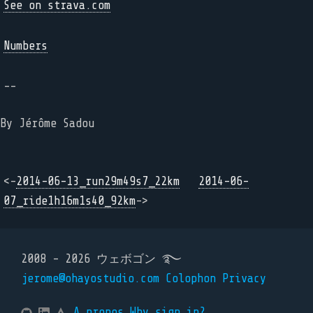
See on strava.com
Numbers
--
By Jérôme Sadou
<-
2014-06-13_run29m49s7_22km
2014-06-
07_ride1h16m1s40_92km
->
2008 - 2026 ウェボゴン ࿐
jerome@ohayostudio.com
Colophon
Privacy
A propos
Why sign in?