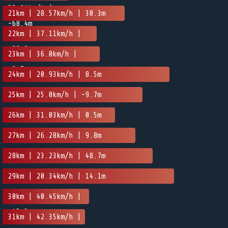
52.94km/h |
21km | 28.57km/h | 30.3m
-68.4m
22km | 37.11km/h |
-26.9m
23km | 36.0km/h |
-2.7m
24km | 20.93km/h | 8.5m
25km | 25.0km/h | -9.7m
26km | 31.03km/h | 0.5m
27km | 26.28km/h | 9.8m
28km | 23.23km/h | 48.7m
29km | 20.34km/h | 14.1m
30km | 40.45km/h |
-45.3m
31km | 42.35km/h |