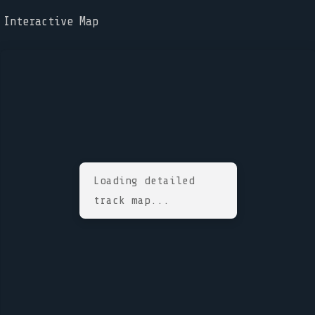
Interactive Map
Loading detailed
track map...