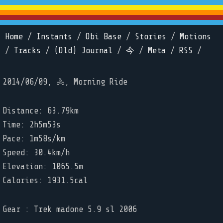
Home
/
Instants
/
Obi Base
/
Stories
/
Motions
/
Tracks
/
(Old) Journal
/
今
/
Meta
/
RSS
/
2014/06/09, 🚴, Morning Ride
Distance: 63.79km
Time: 2h5m53s
Pace: 1m58s/km
Speed: 30.4km/h
Elevation: 1065.5m
Calories: 1931.5cal
Gear : Trek madone 5.9 sl 2006